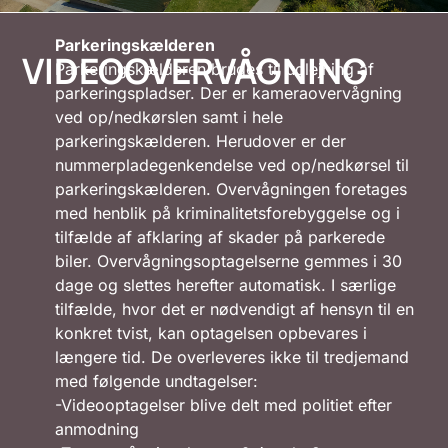
Parkeringskælderen
VIDEOOVERVÅGNING
Parkeringskælderen bruges til udlejning af
parkeringspladser. Der er kameraovervågning
ved op/nedkørslen samt i hele
parkeringskælderen. Herudover er der
nummerpladegenkendelse ved op/nedkørsel til
parkeringskælderen. Overvågningen foretages
med henblik på kriminalitetsforebyggelse og i
tilfælde af afklaring af skader på parkerede
biler. Overvågningsoptagelserne gemmes i 30
dage og slettes herefter automatisk. I særlige
tilfælde, hvor det er nødvendigt af hensyn til en
konkret tvist, kan optagelsen opbevares i
længere tid. De overleveres ikke til tredjemand
med følgende undtagelser:
-Videooptagelser blive delt med politiet efter
anmodning