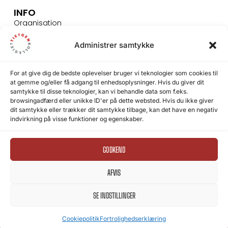
INFO
Organisation
Presse
Administrer samtykke
Bestil rundvisning
For at give dig de bedste oplevelser bruger vi teknologier som cookies til
SIKKERHED
at gemme og/eller få adgang til enhedsoplysninger. Hvis du giver dit
samtykke til disse teknologier, kan vi behandle data som f.eks.
Persondata
browsingadfærd eller unikke ID'er på dette websted. Hvis du ikke giver
Videoovervågning
dit samtykke eller trækker dit samtykke tilbage, kan det have en negativ
indvirkning på visse funktioner og egenskaber.
Fortrolighedserklæring
Cookiepolitik
GODKEND
AFVIS
SE INDSTILLINGER
Copyright 
Cookiepolitik
Fortrolighedserklæring
@ Tietgenkollegiet 2025