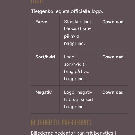
LOGO
Tietgenkollegiets officielle logo.
Farve
Standard logo
Download
i farve til brug
på hvid
baggrund.
Sort/hvid
Logo i
Download
sort/hvid til
brug på hvid
baggrund.
Negativ
Logo i negativ
Download
til brug på sort
baggrund.
BILLEDER TIL PRESSEBRUG
Billederne nedenfor kan frit benyttes i