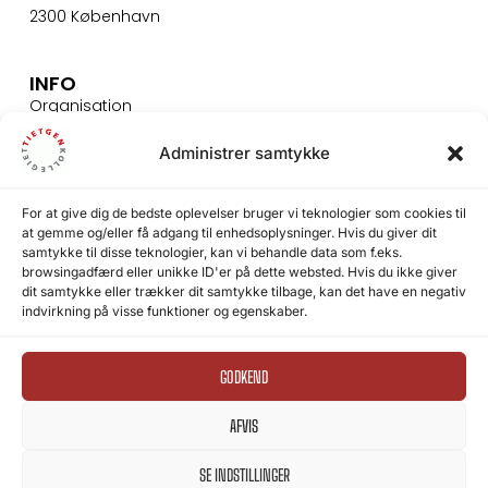
2300 København
INFO
Organisation
Presse
Administrer samtykke
Bestil rundvisning
For at give dig de bedste oplevelser bruger vi teknologier som cookies til
SIKKERHED
at gemme og/eller få adgang til enhedsoplysninger. Hvis du giver dit
samtykke til disse teknologier, kan vi behandle data som f.eks.
Persondata
browsingadfærd eller unikke ID'er på dette websted. Hvis du ikke giver
Videoovervågning
dit samtykke eller trækker dit samtykke tilbage, kan det have en negativ
indvirkning på visse funktioner og egenskaber.
Fortrolighedserklæring
Cookiepolitik
GODKEND
AFVIS
SE INDSTILLINGER